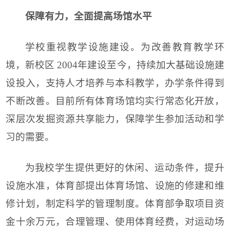
保障有力，全面提高场馆水平
学校重视教学设施建设。为改善教育教学环
境，新校区 2004年建设至今，持续加大基础设施建
设投入，支持人才培养与本科教学，办学条件得到
不断改善。目前所有体育场馆均实行常态化开放，
深层次发掘资源共享能力，保障学生参加活动和学
习的需要。
为我校学生提供更好的休闲、运动条件，提升
设施水准，体育部提出体育场馆、设施的修建和维
修计划，制定科学的管理制度。体育部争取项目资
金十余万元，合理管理、使用体育经费，对运动场