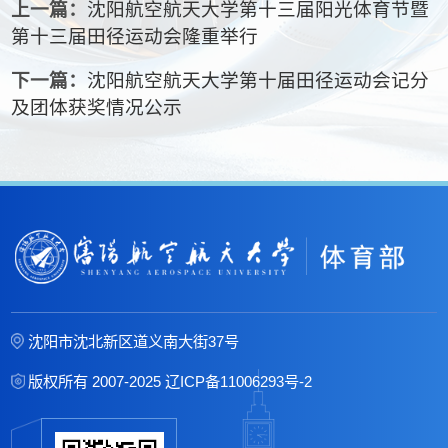
上一篇：
沈阳航空航天大学第十三届阳光体育节暨
第十三届田径运动会隆重举行
下一篇：
沈阳航空航天大学第十届田径运动会记分
及团体获奖情况公示
沈阳市沈北新区道义南大街37号
版权所有 2007-2025
辽ICP备11006293号-2