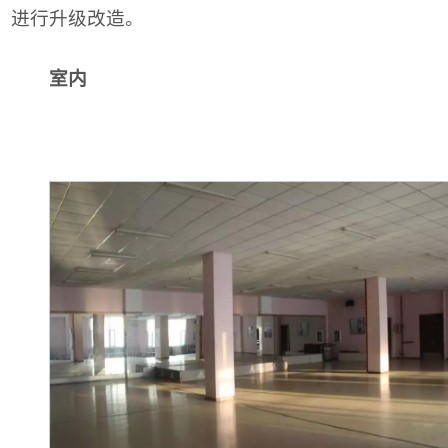
进行升级改造。
室内