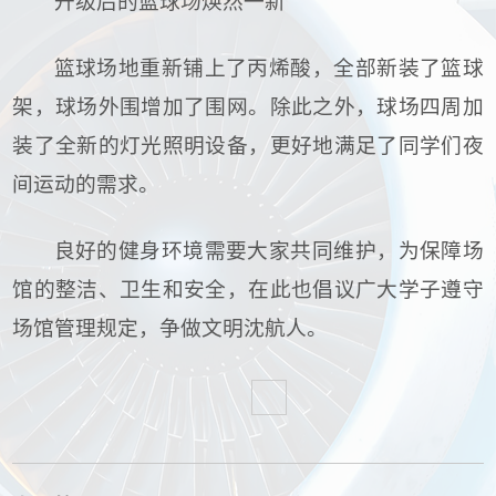
升级后的篮球场焕然一新
篮球场地重新铺上了丙烯酸，全部新装了篮球
架，球场外围增加了围网。除此之外，球场四周加
装了全新的灯光照明设备，更好地满足了同学们夜
间运动的需求。
良好的健身环境需要大家共同维护，为保障场
馆的整洁、卫生和安全，在此也倡议广大学子遵守
场馆管理规定，争做文明沈航人。