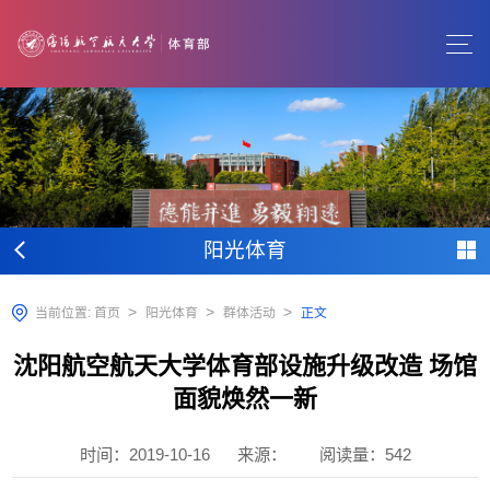
阳光体育
>
>
>
当前位置:
首页
阳光体育
群体活动
正文
沈阳航空航天大学体育部设施升级改造 场馆
面貌焕然一新
时间：2019-10-16
来源：
阅读量：
542