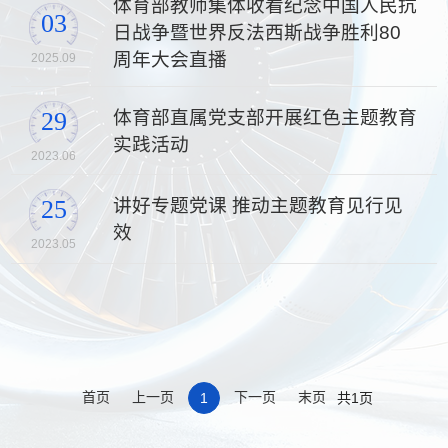
体育部教师集体收看纪念中国人民抗
03
日战争暨世界反法西斯战争胜利80
周年大会直播
2025.09
体育部直属党支部开展红色主题教育
29
实践活动
2023.06
讲好专题党课 推动主题教育见行见
25
效
2023.05
首页
上一页
下一页
末页
1
共1页