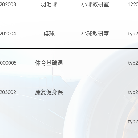
羽毛球
小球教研室
2202003
122
桌球
小球教研室
2202004
tyb
体育基础课
000005
tyb
康复
健身
课
2203002
tyb
tyb