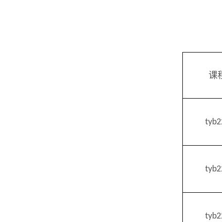
课
tyb
tyb
tyb