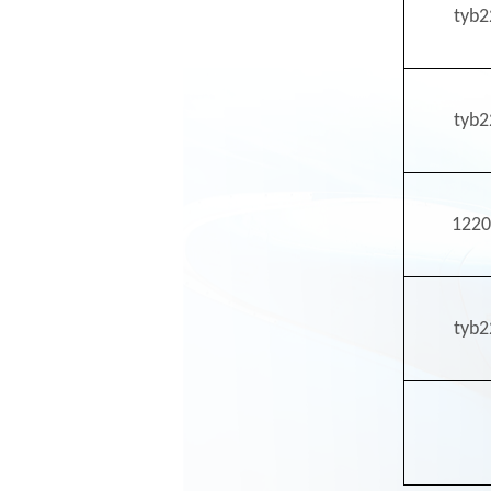
tyb
tyb
1220
tyb