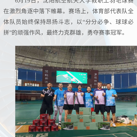
6月19日，沈阳航空航天大学教职工羽毛球赛
在激烈角逐中落下帷幕。赛场上，体育部代表队全
体队员始终保持昂扬斗志，以“分分必争、球球必
拼”的顽强作风，最终力克群雄，勇夺赛事冠军。